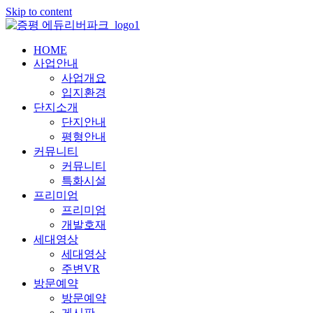
Skip to content
HOME
사업안내
사업개요
입지환경
단지소개
단지안내
평형안내
커뮤니티
커뮤니티
특화시설
프리미엄
프리미엄
개발호재
세대영상
세대영상
주변VR
방문예약
방문예약
게시판